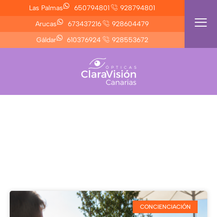
Ir
Las Palmas
650794801
928794801
al
Arucas
673437216
928604479
contenido
Gáldar
610376924
928553672
BLOG DE SALUD VISUAL Y ÓPTICA EN LAS PALMAS
Información y
Novedades
CONCIENCIACIÓN