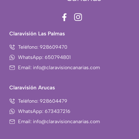
F
I
a
c
c
o
Claravisión Las Palmas
e
n
b
-
Teléfono: 928609470
o
i
WhatsApp: 650794801
o
n
Email: info@claravisioncanarias.com
k
s
-
t
f
a
Claravisión Arucas
g
r
Teléfono: 928604479
a
WhatsApp: 673437216
m
Email: info@claravisioncanarias.com
-
1