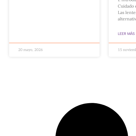
Cuidado 
Las lente
alternat
LEER MÁS
20 mayo, 2026
15 noviem