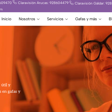
8609470
Claravisión Arucas: 928604479
Claravisión Gáldar: 9
om
Inicio
Nosotros
Servicios
Gafas y más
B
útil y
s en gafas y