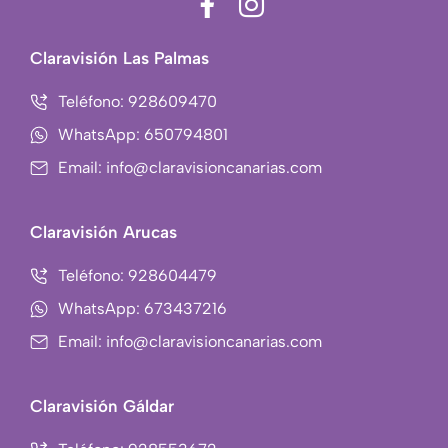
F
I
a
c
c
o
Claravisión Las Palmas
e
n
b
-
Teléfono: 928609470
o
i
WhatsApp: 650794801
o
n
Email: info@claravisioncanarias.com
k
s
-
t
f
a
Claravisión Arucas
g
r
Teléfono: 928604479
a
WhatsApp: 673437216
m
Email: info@claravisioncanarias.com
-
1
Claravisión Gáldar