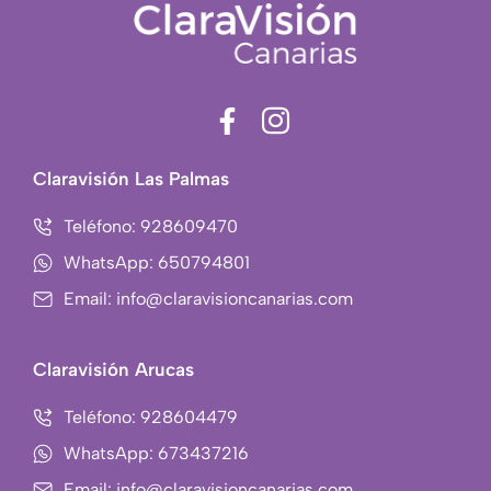
F
I
a
c
c
o
Claravisión Las Palmas
e
n
b
-
Teléfono: 928609470
o
i
WhatsApp: 650794801
o
n
Email: info@claravisioncanarias.com
k
s
-
t
f
a
Claravisión Arucas
g
r
Teléfono: 928604479
a
WhatsApp: 673437216
m
Email: info@claravisioncanarias.com