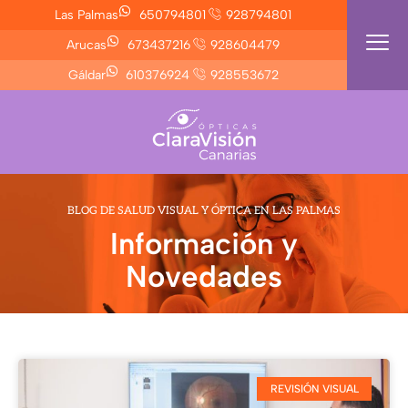
Ir
Las Palmas
650794801
928794801
al
Arucas
673437216
928604479
contenido
Gáldar
610376924
928553672
BLOG DE SALUD VISUAL Y ÓPTICA EN LAS PALMAS
Información y
Novedades
REVISIÓN VISUAL