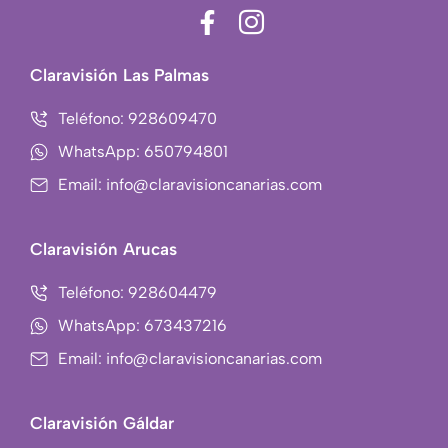
F
I
a
c
c
o
Claravisión Las Palmas
e
n
b
-
Teléfono: 928609470
o
i
WhatsApp: 650794801
o
n
Email: info@claravisioncanarias.com
k
s
-
t
f
a
Claravisión Arucas
g
r
Teléfono: 928604479
a
WhatsApp: 673437216
m
Email: info@claravisioncanarias.com
-
1
Claravisión Gáldar