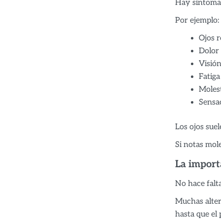
Hay síntoma
Por ejemplo:
Ojos r
Dolor
Visió
Fatiga
Molest
Sensac
Los ojos sue
Si notas mole
La importa
No hace falta
Muchas alter
hasta que el