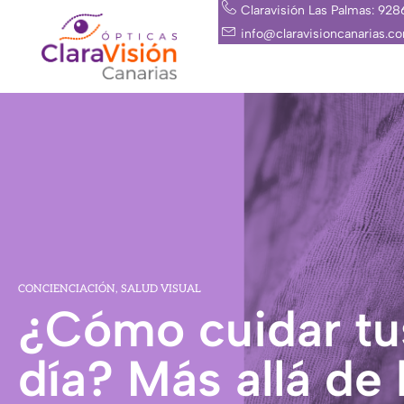
Ir
Claravisión Las Palmas: 92
al
info@claravisioncanarias.c
contenido
CONCIENCIACIÓN
,
SALUD VISUAL
¿Cómo cuidar tus
día? Más allá de 