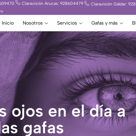
8609470
Claravisión Arucas: 928604479
Claravisión Gáldar: 9
om
Inicio
Nosotros
Servicios
Gafas y más
B
 ojos en el día a
las gafas