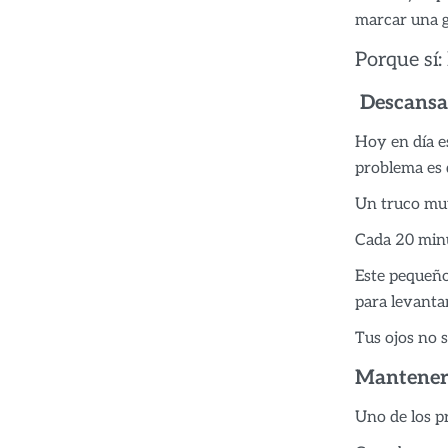
marcar una g
Porque sí:
Descansar
Hoy en día es
problema es 
Un truco muy 
Cada 20 minu
Este pequeño 
para levanta
Tus ojos no 
Mantener 
Uno de los p