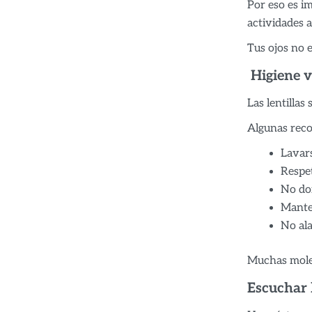
Por eso es i
actividades al
Tus ojos no 
Higiene vi
Las lentillas
Algunas reco
Lavars
Respet
No dor
Manten
No al
Muchas moles
Escuchar l