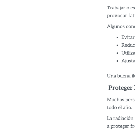
Trabajar o e
provocar fat
Algunos cons
Evitar
Reduci
Utiliz
Ajusta
Una buena il
Proteger l
Muchas person
todo el año.
La radiación
a proteger fr