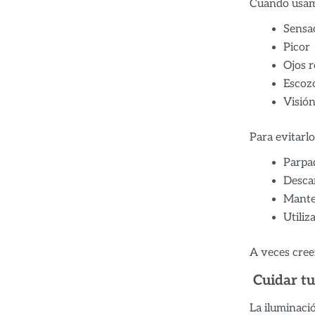
Cuando usamo
Sensac
Picor
Ojos r
Escoz
Visión
Para evitarl
Parpa
Descan
Mante
Utiliz
A veces cree
Cuidar tu
La iluminaci