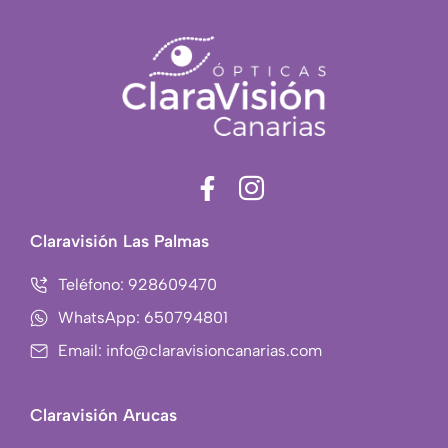
F
I
a
c
c
o
Claravisión Las Palmas
e
n
b
-
Teléfono: 928609470
o
i
WhatsApp: 650794801
o
n
Email: info@claravisioncanarias.com
k
s
-
t
f
a
Claravisión Arucas
g