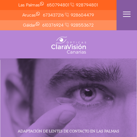
Ir
Las Palmas
650794801
928794801
al
Arucas
673437216
928604479
contenido
Gáldar
610376924
928553672
ADAPTACIÓN DE LENTES DE CONTACTO EN LAS PALMAS