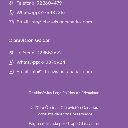
r
Teléfono: 928604479
a
WhatsApp: 673437216
m
Email: info@claravisioncanarias.com
-
1
Claravisión Gáldar
Teléfono: 928553672
WhatsApp: 610376924
Email: info@claravisioncanarias.com
Cookies
Aviso Legal
Política de Privacidad
© 2026 Ópticas Claravisión Canarias
Todos los derechos reservados
Página realizada por Grupo Claravision