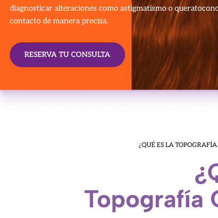
diagnosticar alteraciones como astigmatismo o queratocono,
contacto de manera precisa.
RESERVA TU CONSULTA
¿QUÉ ES LA TOPOGRAFÍA
¿Q
Topografía 