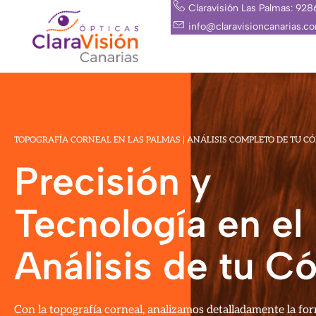
Ir
Claravisión Las Palmas: 92
al
info@claravisioncanarias.c
contenido
TOPOGRAFÍA CORNEAL EN LAS PALMAS | ANÁLISIS COMPLETO DE TU C
Precisión y
Tecnología en el
Análisis de tu C
Con la topografía corneal, analizamos detalladamente la fo