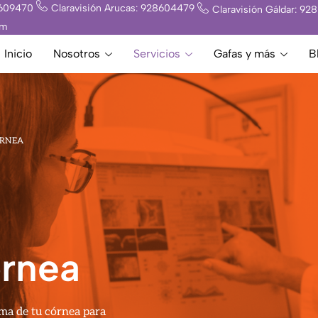
8609470
Claravisión Arucas: 928604479
Claravisión Gáldar: 9
om
Inicio
Nosotros
Servicios
Gafas y más
B
ÓRNEA
órnea
rma de tu córnea para