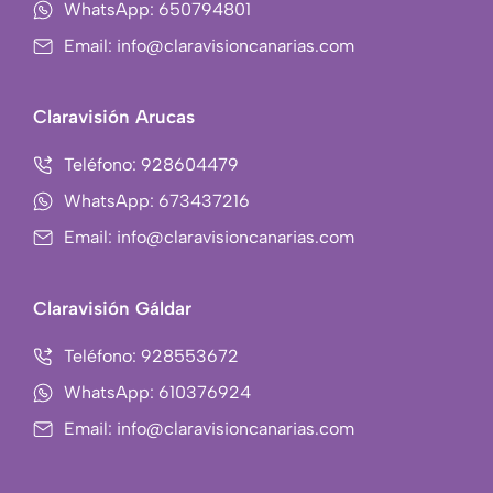
o
i
WhatsApp: 650794801
o
n
Email: info@claravisioncanarias.com
k
s
-
t
f
a
Claravisión Arucas
g
r
Teléfono: 928604479
a
WhatsApp: 673437216
m
Email: info@claravisioncanarias.com
-
1
Claravisión Gáldar
Teléfono: 928553672
WhatsApp: 610376924
Email: info@claravisioncanarias.com