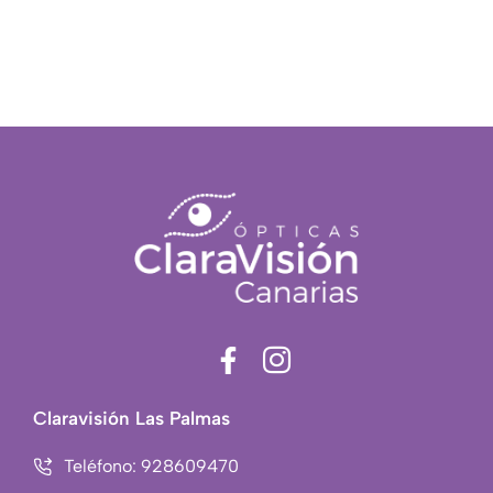
F
I
a
c
c
o
Claravisión Las Palmas
e
n
b
-
Teléfono: 928609470