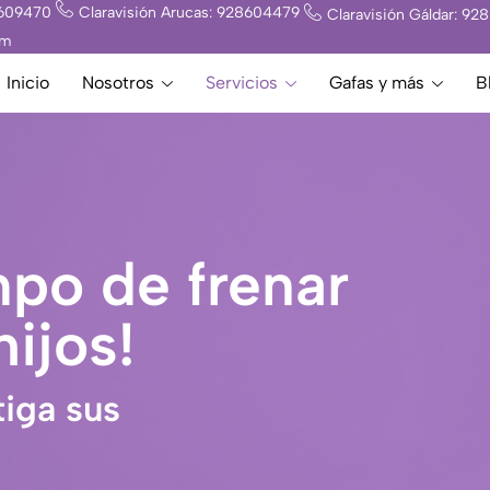
8609470
Claravisión Arucas: 928604479
Claravisión Gáldar: 9
om
Inicio
Nosotros
Servicios
Gafas y más
B
mpo de frenar
hijos!
tiga sus