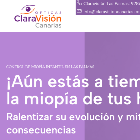
Ir
Claravisión Las Palmas: 92
al
info@claravisioncanarias.c
contenido
CONTROL DE MIOPÍA INFANTIL EN LAS PALMAS
¡Aún estás a tie
la miopía de tus 
Ralentizar su evolución y mi
consecuencias