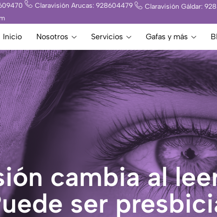
8609470
Claravisión Arucas: 928604479
Claravisión Gáldar: 9
om
Inicio
Nosotros
Servicios
Gafas y más
B
sión cambia al lee
Puede ser presbici