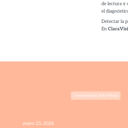
de lectura y
el diagnóstic
Detectar la 
En
ClaraVis
Concienciación
,
Salud Visual
mayo 25, 2026