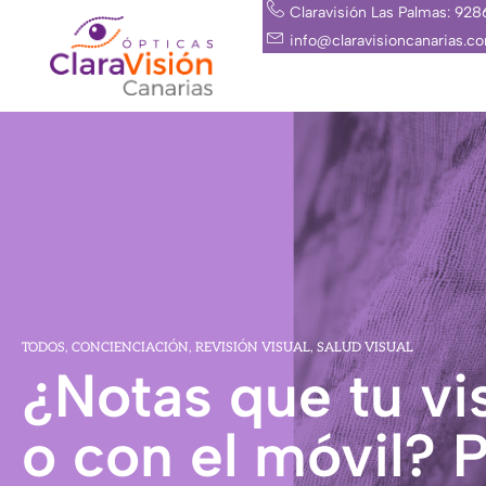
Ir
Claravisión Las Palmas: 92
al
info@claravisioncanarias.c
contenido
TODOS
,
CONCIENCIACIÓN
,
REVISIÓN VISUAL
,
SALUD VISUAL
¿Notas que tu vi
o con el móvil? 