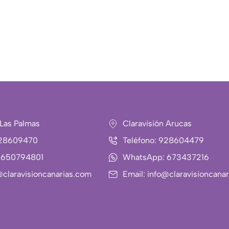
 Las Palmas
Claravisión Arucas
928609470
Teléfono: 928604479
 650794801
WhatsApp: 673437216
@claravisioncanarias.com
Email: info@claravisioncana