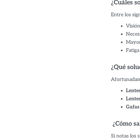
¿Cuáles s
Entre los si
Visión
Necesi
Mayor
Fatiga
¿Qué solu
Afortunadame
Lente
Lente
Gafas
¿Cómo sab
Si notas los