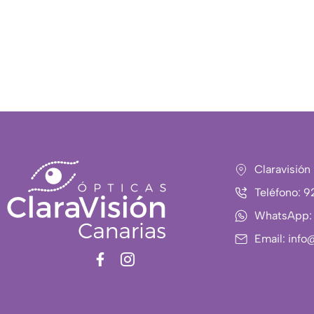
Claravisión
Teléfono: 
WhatsApp:
Email: info
F
I
a
c
c
o
e
n