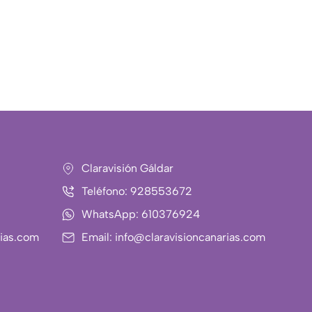
Claravisión Gáldar
Teléfono: 928553672
WhatsApp: 610376924
rias.com
Email: info@claravisioncanarias.com