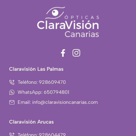
F
I
a
c
c
o
Claravisión Las Palmas
e
n
b
-
Teléfono: 928609470
o
i
WhatsApp: 650794801
o
n
Email: info@claravisioncanarias.com
k
s
-
t
f
a
Claravisión Arucas
g
Teléfono: 928604479