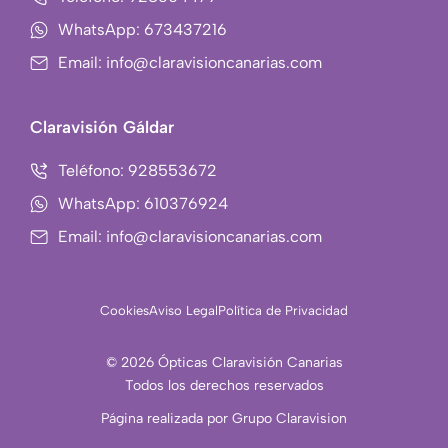
r
a
WhatsApp: 673437216
m
Email: info@claravisioncanarias.com
-
1
Claravisión Gáldar
Teléfono: 928553672
WhatsApp: 610376924
Email: info@claravisioncanarias.com
Cookies
Aviso Legal
Política de Privacidad
© 2026 Ópticas Claravisión Canarias
Todos los derechos reservados
Página realizada por Grupo Claravision