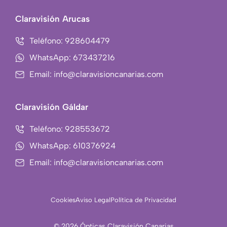
-
t
f
a
Claravisión Arucas
g
r
Teléfono: 928604479
a
WhatsApp: 673437216
m
Email: info@claravisioncanarias.com
-
1
Claravisión Gáldar
Teléfono: 928553672
WhatsApp: 610376924
Email: info@claravisioncanarias.com
Cookies
Aviso Legal
Política de Privacidad
© 2026 Ópticas Claravisión Canarias