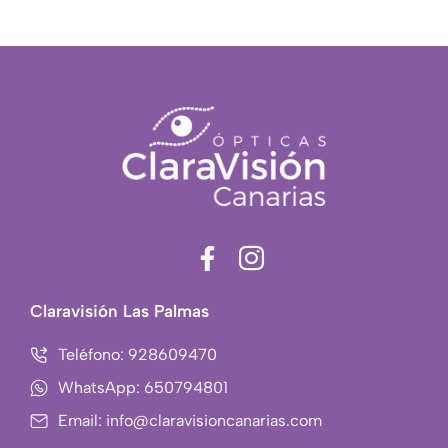
F
I
a
c
c
o
Claravisión Las Palmas
e
n
b
-
Teléfono: 928609470
o
i
WhatsApp: 650794801
o
n
Email: info@claravisioncanarias.com
k
s