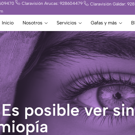
8609470
Claravisión Arucas: 928604479
Claravisión Gáldar: 9
om
Inicio
Nosotros
Servicios
Gafas y más
B
 Es posible ver sin
 miopía