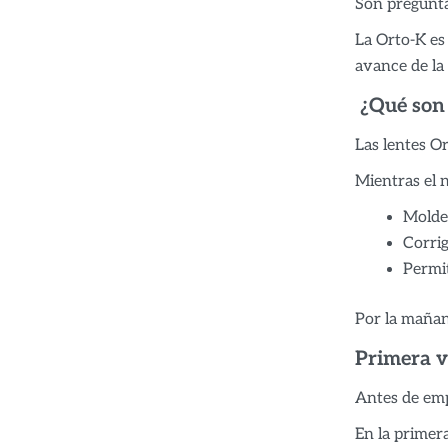
Son pregunt
La Orto-K es
avance de la 
¿Qué son 
Las lentes O
Mientras el 
Molde
Corrig
Permit
Por la mañana
Primera vi
Antes de emp
En la primera