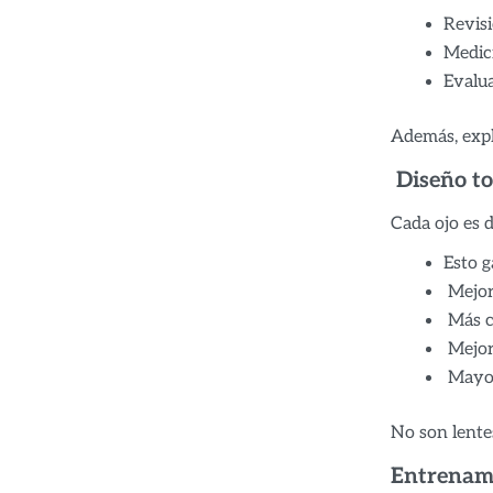
Revisi
Medici
Evalua
Además, expl
Diseño to
Cada ojo es d
Esto g
Mejor
Más c
Mejor
Mayor
No son lente
Entrenami