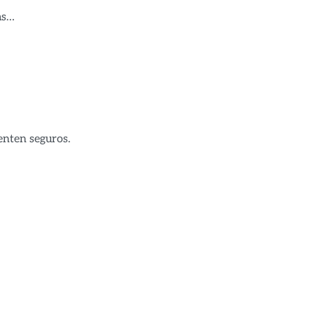
as…
ienten seguros.