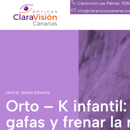
Ir
Claravisión Las Palmas: 92
al
info@claravisioncanarias.c
contenido
ORTO-K
,
VISIÓN INFANTIL
Orto – K infantil:
gafas y frenar la