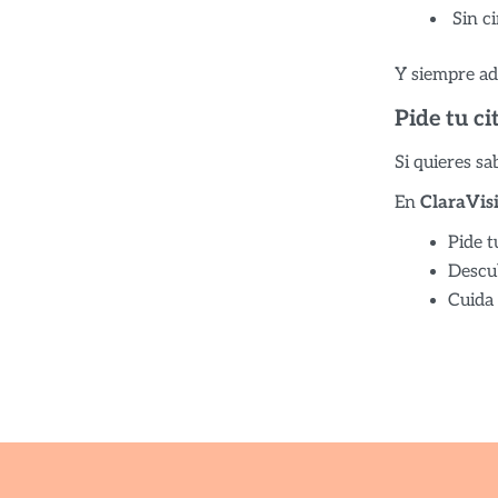
Sin ci
Y siempre ad
Pide tu ci
Si quieres sa
En
ClaraVis
Pide t
Descub
Cuida