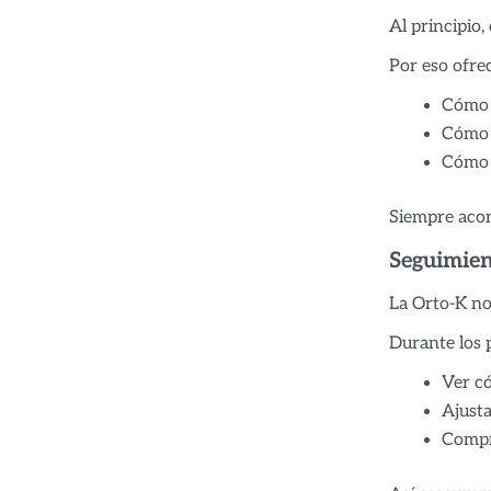
Al principio,
Por eso ofr
Cómo 
Cómo r
Cómo l
Siempre acomp
Seguimien
La Orto-K no 
Durante los 
Ver có
Ajusta
Compr