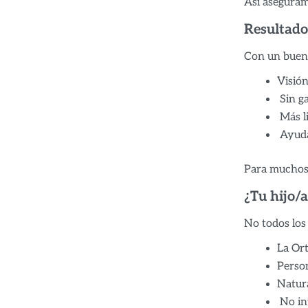
Así aseguram
Resultado
Con un buen 
Visión
Sin ga
Más l
Ayuda 
Para muchos 
¿Tu hijo/
No todos los 
La Ort
Perso
Natur
No in