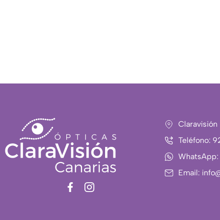
Claravisión
Teléfono: 
WhatsApp:
Email: info
F
I
a
c
c
o
e
n