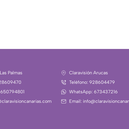
 Las Palmas
Claravisión Arucas
928609470
Teléfono: 928604479
 650794801
WhatsApp: 673437216
@claravisioncanarias.com
Email: info@claravisioncana