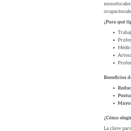
monofocales o
ocupacionale
¿Para qué t
Traba
Profes
Médico
Artesa
Profes
Beneficios d
Reducc
Postu
Mayor
¿Cómo elegi
La clave para