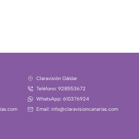
Claravisión Gáldar
Teléfono: 928553672
WhatsApp: 610376924
rias.com
Email: info@claravisioncanarias.com