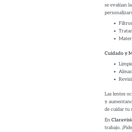
se evalúan l
personalizar
Filtro
Tratam
Materi
Cuidado y M
Limpie
Almac
Revisi
Las lentes oc
y aumentando
de cuidar tu 
En
Claravis
trabajo. ¡Pid