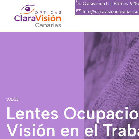
Ir
Claravisión Las Palmas: 92
al
info@claravisioncanarias.c
contenido
TODOS
Lentes Ocupacio
Visión en el Trab