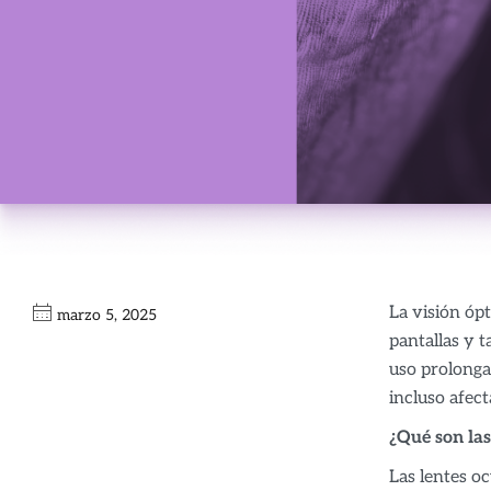
La visión óp
marzo 5, 2025
pantallas y t
uso prolongad
incluso afect
¿Qué son la
Las lentes oc