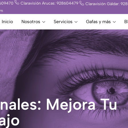
8609470
Claravisión Arucas: 928604479
Claravisión Gáldar: 9
om
Inicio
Nosotros
Servicios
Gafas y más
B
nales: Mejora Tu
ajo