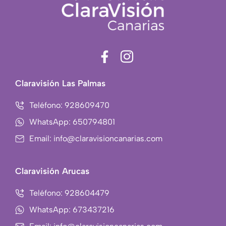
F
I
a
c
c
o
Claravisión Las Palmas
e
n
b
-
Teléfono: 928609470
o
i
WhatsApp: 650794801
o
n
Email: info@claravisioncanarias.com
k
s
-
t
f
a
Claravisión Arucas
g
r
Teléfono: 928604479
a
WhatsApp: 673437216
m