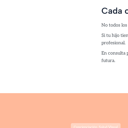
Cada c
No todos los
Si tu hijo ti
profesional.
En consulta 
futura.
Concienciación
,
Salud Visual