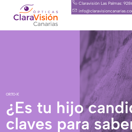
Ir
Claravisión Las Palmas: 92
al
info@claravisioncanarias.c
contenido
ORTO-K
¿Es tu hijo cand
claves para sabe