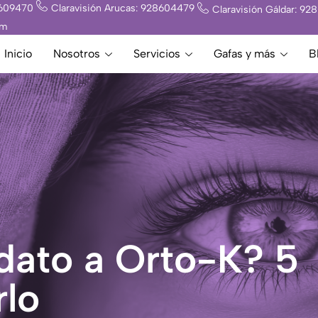
8609470
Claravisión Arucas: 928604479
Claravisión Gáldar: 9
om
Inicio
Nosotros
Servicios
Gafas y más
B
idato a Orto-K? 5
rlo