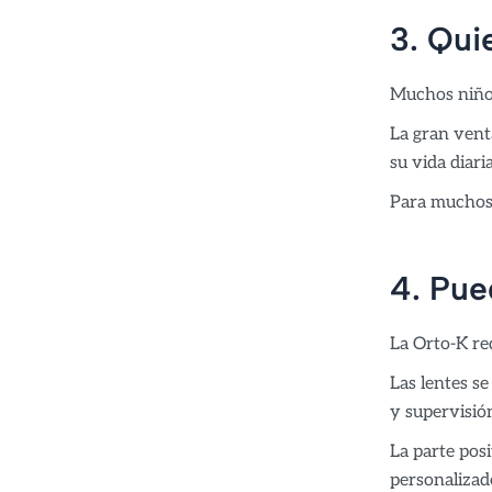
3. Qui
Muchos niños
La gran vent
su vida diari
Para muchos 
4. Pue
La Orto-K re
Las lentes s
y supervisió
La parte pos
personalizad