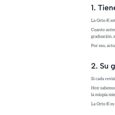
1. Tie
La Orto-K es
Cuanto antes
graduación, 
Por eso, act
2. Su 
Si cada revis
Hoy sabemos q
la miopía mie
La Orto-K es