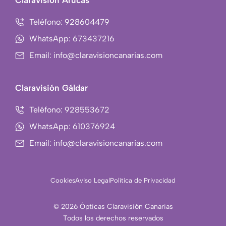
Claravisión Arucas
g
r
Teléfono: 928604479
a
WhatsApp: 673437216
m
Email: info@claravisioncanarias.com
-
1
Claravisión Gáldar
Teléfono: 928553672
WhatsApp: 610376924
Email: info@claravisioncanarias.com
Cookies
Aviso Legal
Política de Privacidad
© 2026 Ópticas Claravisión Canarias
Todos los derechos reservados