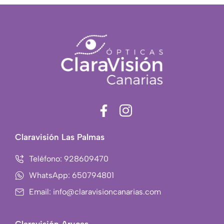
F
I
a
c
c
o
Claravisión Las Palmas
e
n
b
-
Teléfono: 928609470
o
i
WhatsApp: 650794801
o
n
Email: info@claravisioncanarias.com
k
s
-
t
f
a