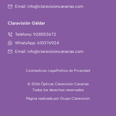
m
Email: info@claravisioncanarias.com
-
1
Claravisión Gáldar
Teléfono: 928553672
WhatsApp: 610376924
Email: info@claravisioncanarias.com
Cookies
Aviso Legal
Política de Privacidad
© 2026 Ópticas Claravisión Canarias
Todos los derechos reservados
Página realizada por Grupo Claravision