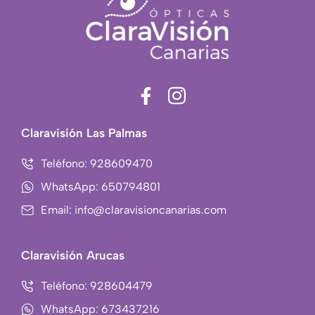
F
I
a
c
c
o
Claravisión Las Palmas
e
n
b
-
Teléfono: 928609470
o
i
WhatsApp: 650794801
o
n
Email: info@claravisioncanarias.com
k
s
-
t
f
a
Claravisión Arucas
g
r
Teléfono: 928604479
a
WhatsApp: 673437216