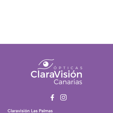
F
I
a
c
c
o
Claravisión Las Palmas