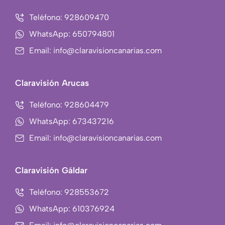
e
n
b
-
Teléfono: 928609470
o
i
WhatsApp: 650794801
o
n
Email: info@claravisioncanarias.com
k
s
-
t
f
a
Claravisión Arucas
g
r
Teléfono: 928604479
a
WhatsApp: 673437216
m
Email: info@claravisioncanarias.com
-
1
Claravisión Gáldar
Teléfono: 928553672
WhatsApp: 610376924