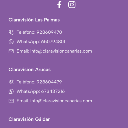
F
I
a
c
c
o
Claravisión Las Palmas
e
n
b
-
Teléfono: 928609470
o
i
WhatsApp: 650794801
o
n
Email: info@claravisioncanarias.com
k
s
-
t
f
a
Claravisión Arucas
g
r
Teléfono: 928604479
a
WhatsApp: 673437216
m
Email: info@claravisioncanarias.com
-
1
Claravisión Gáldar