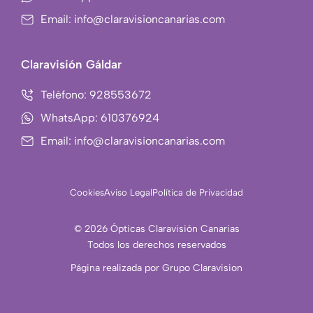
m
Email: info@claravisioncanarias.com
-
1
Claravisión Gáldar
Teléfono: 928553672
WhatsApp: 610376924
Email: info@claravisioncanarias.com
Cookies
Aviso Legal
Política de Privacidad
© 2026 Ópticas Claravisión Canarias
Todos los derechos reservados
Página realizada por Grupo Claravision