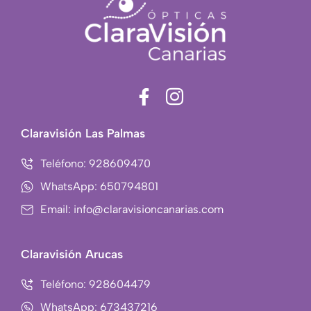
F
I
a
c
c
o
Claravisión Las Palmas
e
n
b
-
Teléfono: 928609470
o
i
WhatsApp: 650794801
o
n
Email: info@claravisioncanarias.com
k
s
-
t
f
a
Claravisión Arucas
g
r
Teléfono: 928604479
a
WhatsApp: 673437216